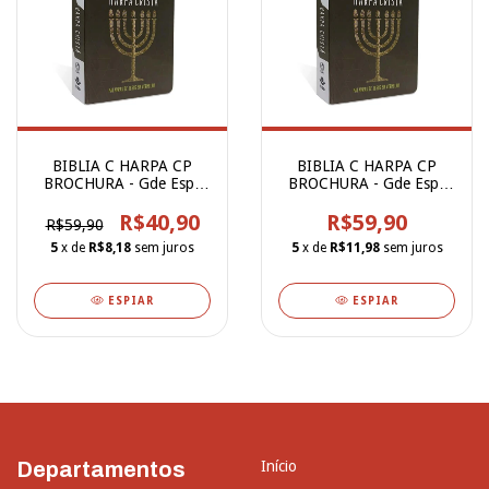
BIBLIA C HARPA CP
BIBLIA C HARPA CP
BROCHURA - Gde Espe
BROCHURA - Gde Espe
Marrom(CPAD)
Preta(CPAD)
R$40,90
R$59,90
R$59,90
5
x de
R$8,18
sem juros
5
x de
R$11,98
sem juros
ESPIAR
ESPIAR
Departamentos
Início