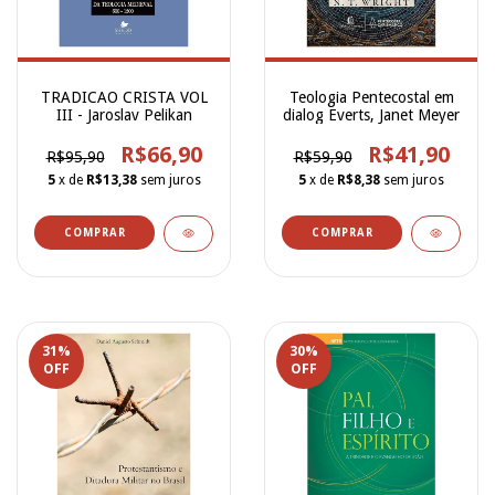
TRADICAO CRISTA VOL
Teologia Pentecostal em
III - Jaroslav Pelikan
dialog Everts, Janet Meyer
R$66,90
R$41,90
R$95,90
R$59,90
5
x de
R$13,38
sem juros
5
x de
R$8,38
sem juros
31
%
30
%
OFF
OFF