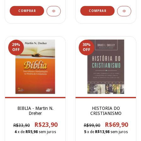
29
%
30
%
OFF
OFF
BIBLIA - Martin N.
HISTORIA DO
Dreher
CRISTIANISMO
R$23,90
R$69,90
R$33,90
R$99,90
4
x de
R$5,98
sem juros
5
x de
R$13,98
sem juros