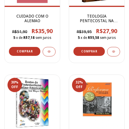
CUIDADO COM O
TEOLOGIA
ALEMAO
PENTECOSTAL NA
HARPA CRISTA
R$35,90
R$27,90
R$51,90
R$39,95
5
x de
R$7,18
sem juros
5
x de
R$5,58
sem juros
30
%
32
%
OFF
OFF