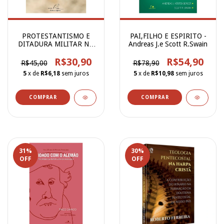
PROTESTANTISMO E
PAI,FILHO E ESPIRITO -
DITADURA MILITAR NO
Andreas J.e Scott R.Swain
BRASIL
R$30,90
R$54,90
R$45,00
R$78,90
5
x de
R$6,18
sem juros
5
x de
R$10,98
sem juros
31
%
30
%
OFF
OFF