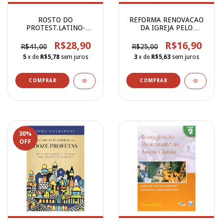
ROSTO DO
REFORMA RENOVACAO
PROTEST.LATINO-
DA IGREJA PELO
AMERICANO
EVANGELHO
R$28,90
R$16,90
R$41,00
R$25,00
5
x de
R$5,78
sem juros
3
x de
R$5,63
sem juros
30
%
OFF