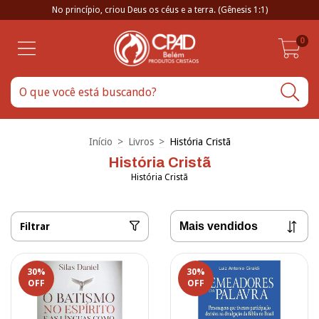
No princípio, criou Deus os céus e a terra. (Gênesis 1:1)
0
Início
>
Livros
>
História Cristã
História Cristã
História Cristã
Filtrar
30
%
30
%
OFF
OFF