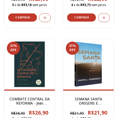
5
x de
R$5,18
sem juros
4
x de
R$5,73
sem juros
31
%
31
%
OFF
OFF
COMBATE CENTRAL DA
SEMANA SANTA
REFORMA - Jean
ORIGENS E
Berthoud
SIGNIFICADO
R$26,90
R$21,90
R$38,90
R$31,95