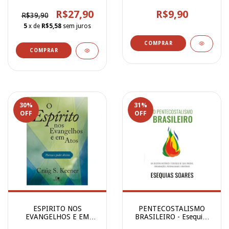
PROTESTANTE
AMERICA LAT. - VOL I
R$27,90
R$9,90
R$39,90
5
x de
R$5,58
sem juros
30
%
31
%
OFF
OFF
ESPIRITO NOS
PENTECOSTALISMO
EVANGELHOS E EM
BRASILEIRO - Esequias
ATOS - Craig keener
Soares