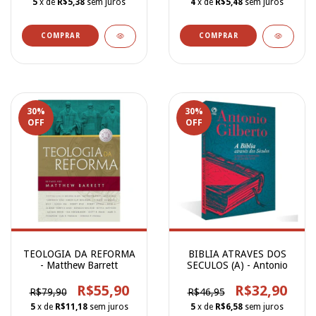
5
x de
R$5,38
sem juros
4
x de
R$5,48
sem juros
30
%
30
%
OFF
OFF
TEOLOGIA DA REFORMA
BIBLIA ATRAVES DOS
- Matthew Barrett
SECULOS (A) - Antonio
R$55,90
R$32,90
R$79,90
R$46,95
5
x de
R$11,18
sem juros
5
x de
R$6,58
sem juros