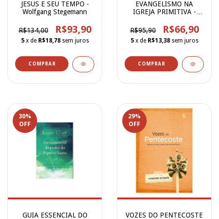
JESUS E SEU TEMPO -
EVANGELISMO NA
Wolfgang Stegemann
IGREJA PRIMITIVA -
Michael Green
R$93,90
R$66,90
R$134,00
R$95,90
5
x de
R$18,78
sem juros
5
x de
R$13,38
sem juros
30
%
29
%
OFF
OFF
GUIA ESSENCIAL DO
VOZES DO PENTECOSTE