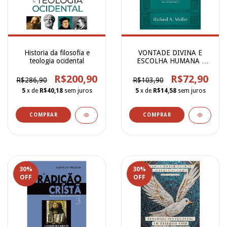
Historia da filosofia e
VONTADE DIVINA E
teologia ocidental
ESCOLHA HUMANA -
Richard A Muller
R$200,90
R$72,90
R$286,90
R$103,90
5
x de
R$40,18
sem juros
5
x de
R$14,58
sem juros
30
%
30
%
OFF
OFF