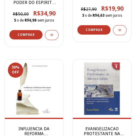
PODER DO ESPIRITO
SANTO
R$19,90
R$27,90
R$34,90
R$50,00
3
x de
R$6,63
sem juros
5
x de
R$6,98
sem juros
30
%
OFF
INFLUENCIA DA
EVANGELIZACAO
REFORMA
PROTESTANTE NA