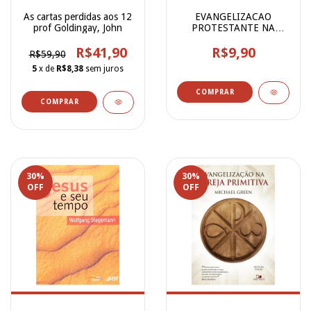
As cartas perdidas aos 12
EVANGELIZACAO
prof Goldingay, John
PROTESTANTE NA
AMERICA LAT. - VOL II
R$41,90
R$9,90
R$59,90
5
x de
R$8,38
sem juros
30
%
30
%
OFF
OFF