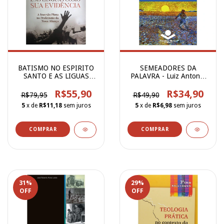
BATISMO NO ESPIRITO
SEMEADORES DA
SANTO E AS LIGUAS
PALAVRA - Luiz Antonio
COMO SUA EVI
Giraldi
R$55,90
R$34,90
R$79,95
R$49,90
5
x de
R$11,18
sem juros
5
x de
R$6,98
sem juros
31
%
29
%
OFF
OFF