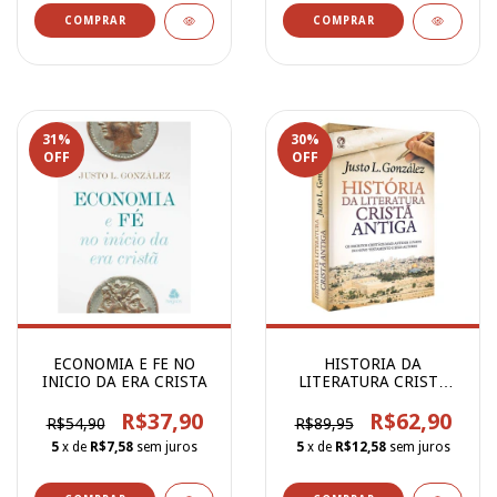
31
%
30
%
OFF
OFF
ECONOMIA E FE NO
HISTORIA DA
INICIO DA ERA CRISTA
LITERATURA CRISTA
ANTIGA
R$37,90
R$62,90
R$54,90
R$89,95
5
x de
R$7,58
sem juros
5
x de
R$12,58
sem juros