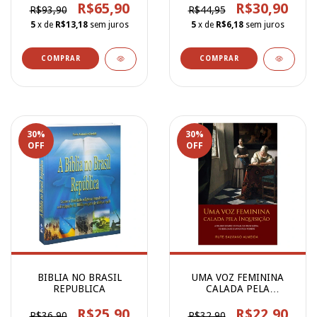
R$65,90
R$30,90
R$93,90
R$44,95
5
x de
R$13,18
sem juros
5
x de
R$6,18
sem juros
30
%
30
%
OFF
OFF
BIBLIA NO BRASIL
UMA VOZ FEMININA
REPUBLICA
CALADA PELA
INQUISICAO
R$25,90
R$22,90
R$36,90
R$32,90