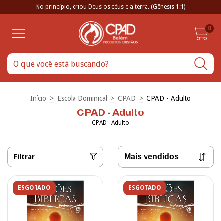
No princípio, criou Deus os céus e a terra. (Gênesis 1:1)
0
Início
>
Escola Dominical
>
CPAD
>
CPAD - Adulto
CPAD - Adulto
CPAD - Adulto
Filtrar
ESGOTADO
ESGOTADO